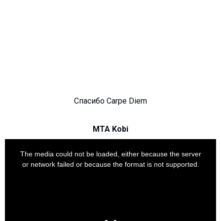
Что пить?
Деньги
Мобильная связь
Галерея
Отчеты
Безопасность
Спасибо Carpe Diem
MTA Kobi
This
is
a
The media could not be loaded, either because the server
modal
window.
or network failed or because the format is not supported.