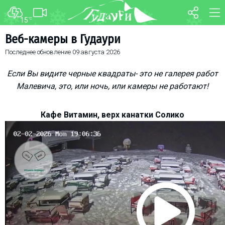
15
°C
ФОРУМ
КАРТА
Веб-камеры в Гудаури
Последнее обновление
09 августа 2026
О курорте
WEBCAM
Схема трасс
ТРАНСФЕР
Если Вы видите черные квадраты- это не галерея работ
Ски-пасс
Малевича, это, или ночь, или камеры не работают!
Инструкторы
Кафе Витамин, верх канатки Солико
Прокат
Ски-сервис
Дети в Гудаури
Развлечения
Календарь событий
Телеграм-канал
Гудаури
INFO