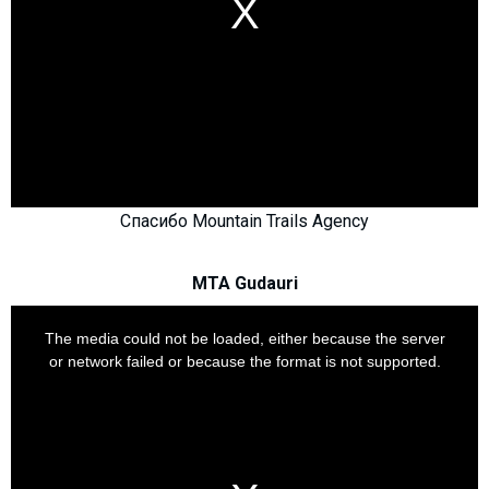
Спасибо Mountain Trails Agency
MTA Gudauri
This
is
a
The media could not be loaded, either because the server
modal
window.
or network failed or because the format is not supported.