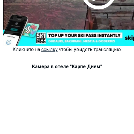
ПРОЖИВАНИЕ
Квартиры
Кликните на
ссылку
чтобы увидеть трансляцию.
Коттеджи
Отели
Камера в отеле "Карпе Дием"
%
Горячие предложения
Долгосрочная аренда
Казбеги
Другое
ГРУЗИЯ
О Грузии
Визы и Документы