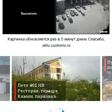
Картинка обновляется раз в 5 минут днем. Спасибо,
sktu.customs.ru
П
по
Лето 45$ HB
Ресторан, терасса
Камин, парковка